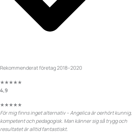
Rekommenderat företag 2018–2020
★
★
★
★
★
4,9
★
★
★
★
★
För mig finns inget alternativ – Angelica är oerhört kunnig,
kompetent och pedagogisk. Man känner sig så trygg och
resultatet är alltid fantastiskt.