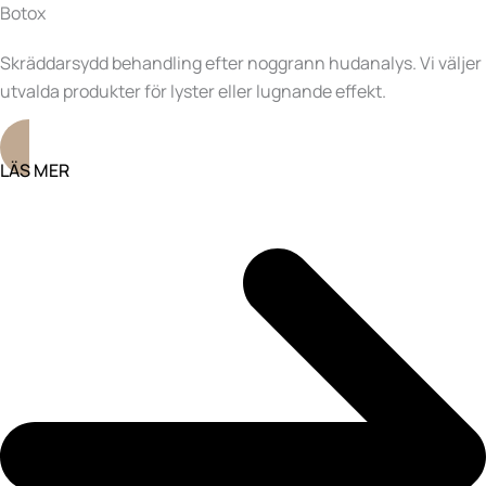
Botox
Skräddarsydd behandling efter noggrann hudanalys. Vi väljer
utvalda produkter för lyster eller lugnande effekt.
LÄS MER