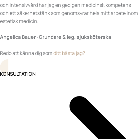
och intensivvård har jag en gedigen medicinsk kompetens
och ett säkerhetstänk som genomsyrar hela mitt arbete inom
estetisk medicin.
Angelica Bauer · Grundare & leg. sjuksköterska
Redo att känna dig som
ditt bästa jag?
KONSULTATION