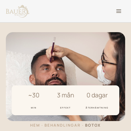
Skip
to
content
~30
3 mån
0 dagar
MIN
EFFEKT
ÅTERHÄMTNING
HEM
·
BEHANDLINGAR
·
BOTOX