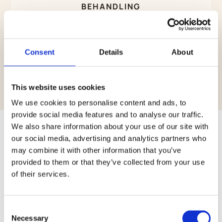
BEHANDLING
Behandlingen tar omkring 30 minuter med små
injektioner via en tunn nål. Full effekt syns efter
14–16 dagar, och vi följer upp vid behov.
Consent
Details
About
This website uses cookies
We use cookies to personalise content and ads, to
provide social media features and to analyse our traffic.
We also share information about your use of our site with
our social media, advertising and analytics partners who
may combine it with other information that you’ve
PRISER & BEHANDLINGAR
provided to them or that they’ve collected from your use
of their services.
Tydliga priser, inga överraskningar
Consent
Necessary
Selection