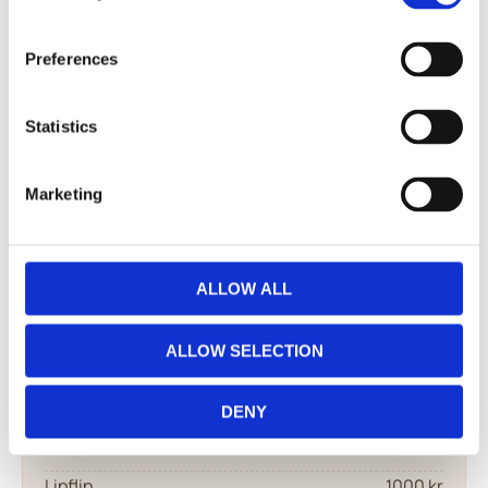
Konsultation – vid bokad
0 kr
Preferences
behandling
Botox – 1 område
2500 kr
Statistics
Botox – 2 områden
3 500 kr
Marketing
Botox – 3 områden
4 000 kr
Extra område
1000 kr
ALLOW ALL
Hel behandling 4
4 500 kr
ALLOW SELECTION
områden
Botox – Bruxism /
DENY
4 500 kr
käkspänningar
Lipflip
1000 kr