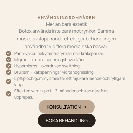
ANVÄNDNINGSOMRÅDEN
Mer än bara estetik
Botox används inte bara mot rynkor. Samma
muskelavslappnande effekt gör behandlingen
användbar vid flera medicinska besvär.
Pannrynkor, bekymmersrynkan och kråksparkar.
Migrän – kronisk spänningshuvudvärk.
Hyperhidros – överdriven svettning.
Bruxism – käkspänningar vid tandgnissling.
Lipflip och gummy smile för ett mjukare leende och fylligare
läppar.
Effekten varar upp till 3 månader och kan därefter
upprepas.
KONSULTATION
BOKA BEHANDLING