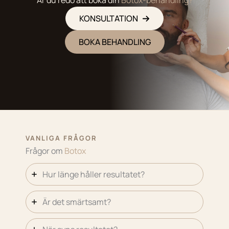
Är du redo att boka din
Botox-behandling?
KONSULTATION
BOKA BEHANDLING
VANLIGA FRÅGOR
Frågor om
Botox
Hur länge håller resultatet?
Är det smärtsamt?