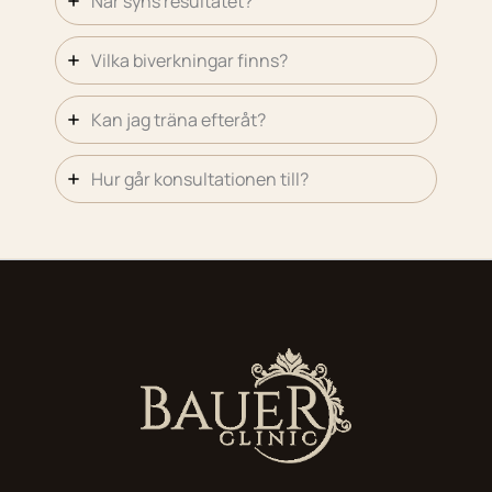
När syns resultatet?
Vilka biverkningar finns?
Kan jag träna efteråt?
Hur går konsultationen till?