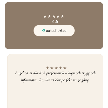
★
★
★
★
★
4,9
★
★
★
★
★
Angelica är alltid så professionell – lugn och trygg och
informativ. Resultatet blir perfekt varje gång.