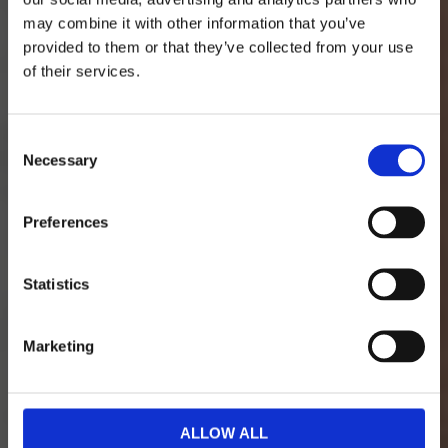
may combine it with other information that you’ve
ESTETISK KLINIK · LINKÖPING · SEDAN
provided to them or that they’ve collected from your use
2014
of their services.
Estetiska behandlingar
med
naturliga resultat
Consent
Necessary
Selection
Din personliga och privata klinik i exklusiv
miljö. Injektionsbehandlingar med fillers,
Preferences
botulinumtoxin och PRP – utförda av
legitimerad specialistsjuksköterska med
Statistics
mångårig medicinsk erfarenhet.
BOKA BEHANDLING
Marketing
KONSULTATION
ALLOW ALL