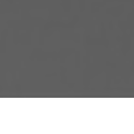
LEGITIMERAD SJUKSKÖTERSKA
10+ ÅRS ERFARENHET
MEDICINSK SÄKERHET I FOKUS
REKOMMENDERAT FÖRETAG 2018–2020