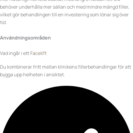
behöver underhålla mer sällan och med mindre mängd filler,
vilket gör behandlingen till en investering som lönar sig över
tid.
Användningsområden
Vad ingår i ett
Facelift
Du kombinerar fritt mellan klinikens fillerbehandlingar för att
bygga upp helheten i ansiktet.