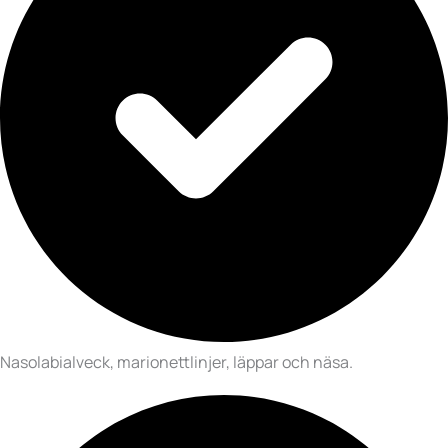
Nasolabialveck, marionettlinjer, läppar och näsa.