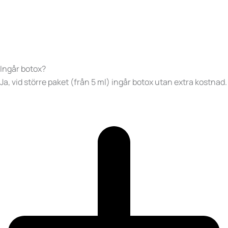
Ingår botox?
Ja, vid större paket (från 5 ml) ingår botox utan extra kostnad.