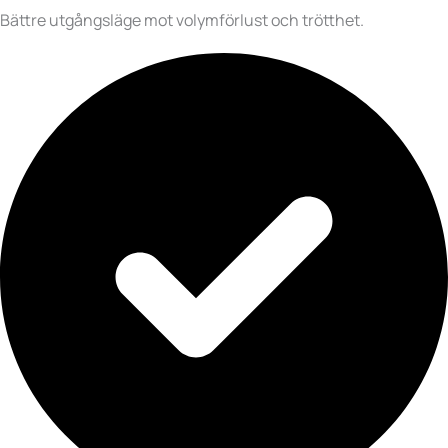
Bättre utgångsläge mot volymförlust och trötthet.