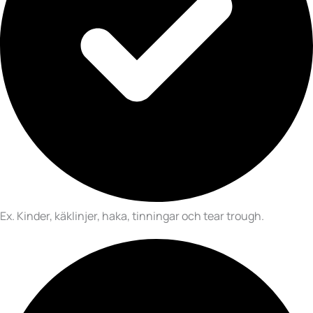
Ex. Kinder, käklinjer, haka, tinningar och tear trough.