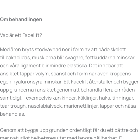
Om behandlingen
Vad är ett Facelift?
Med åren bryts stödvävnad ner i form av att både skelett
tillbakabildas, musklerna blir svagare, fettkuddarna minskar
och våra ligament blir mindre elastiska. Det innebär att
ansiktet tappar volym, spänst och form när även kroppens
egen hyaluronsyra minskar. Ett Facelift återställer och bygger
upp grunderna i ansiktet genom att behandla flera områden
samtidigt – exempelvis kan kinder, käklinjer, haka, tinningar,
tear trough, nasolabialveck, marionettlinjer, läppar och näsa
behandlas.
Genom att bygga upp grunden ordentligt får du ett bättre och
mer naturligt helhetsresultat med längre hållbarhet. Du